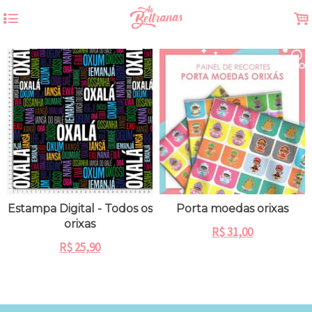
4
.
Estampa Digital - Todos os
Porta moedas orixas
orixas
R$
31,00
R$
25,90