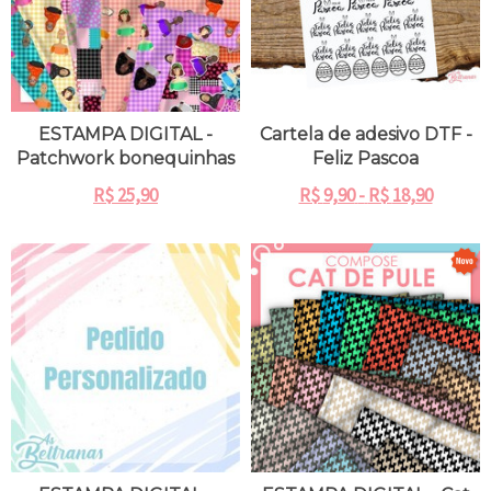
ESTAMPA DIGITAL -
Cartela de adesivo DTF -
Patchwork bonequinhas
Feliz Pascoa
R$
25,90
R$
9,90
-
R$
18,90