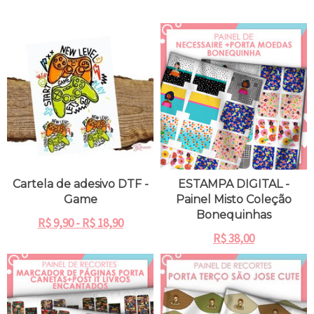
Cartela de adesivo DTF -
ESTAMPA DIGITAL -
Game
Painel Misto Coleção
Bonequinhas
R$
9,90
-
R$
18,90
R$
38,00