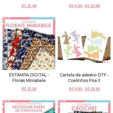
R$
25,90
R$
9,90
-
R$
18,90
ESTAMPA DIGITAL -
Cartela de adesivo DTF -
Florais Mimabele
Coelinhos Poa II
R$
25,90
R$
9,90
-
R$
18,90