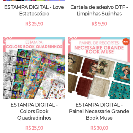
ESTAMPA DIGITAL - Love
Cartela de adesivo DTF -
Estetoscópio
Limpinhas Sujinhas
R$
25,90
R$
9,90
ESTAMPA DIGITAL -
ESTAMPA DIGITAL -
Colors Book
Painel Necessarie Grande
Quadradinhos
Book Muse
R$
25,90
R$
30,00