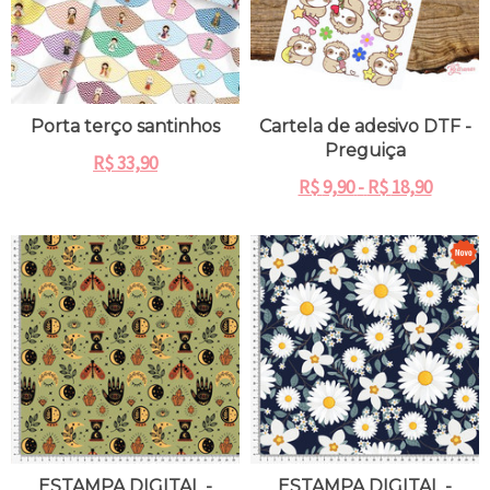
Porta terço santinhos
Cartela de adesivo DTF -
Preguiça
R$
33,90
R$
9,90
-
R$
18,90
ESTAMPA DIGITAL -
ESTAMPA DIGITAL -